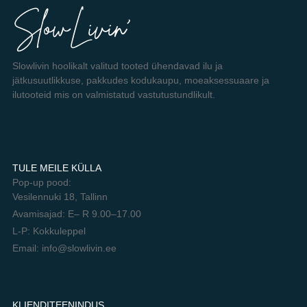
Slowlivin hoolikalt valitud tooted ühendavad ilu ja
jätkusuutlikkuse, pakkudes kodukaupu, moeaksessuaare ja
ilutooteid mis on valmistatud vastutustundlikult.
TULE MEILE KÜLLA
Pop-up pood:
Vesilennuki 18, Tallinn
Avamisajad: E– R 9.00–17.00
L-P: Kokkuleppel
Email: info@slowlivin.ee
KLIENDITEENINDUS