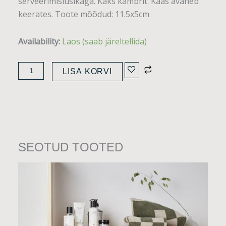
serveerimislusikaga. Kaks kambrit. Kaas avaneb
keerates. Toote mõõdud: 11.5x5cm
Soola
Availability:
Laos (saab järeltellida)
ja
pipra
LISA KORVI
toos
kogus
SEOTUD TOOTED
Sellel
tootel
on
mitu
varianti.