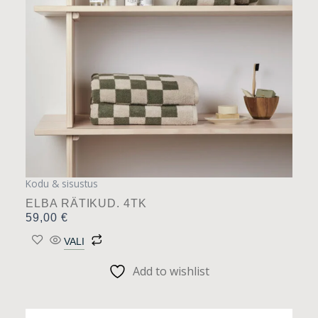
Valikuid
saab
teha
tootelehel.
Kodu & sisustus
ELBA RÄTIKUD. 4TK
59,00
€
VALI
Add to wishlist