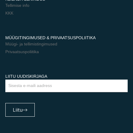
Tellimise info
KKK
MÜÜGITINGIMUSED & PRIVAATSUSPOLIITIKA
Müügi- ja tellimistingimused
Privaatsuspoliitika
LIITU UUDISKIRJAGA
Email
Liitu