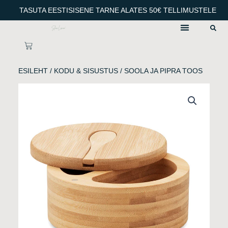
Skip
TASUTA EESTISISENE TARNE ALATES 50€ TELLIMUSTELE
to
content
CART
ESILEHT
/
KODU & SISUSTUS
/ SOOLA JA PIPRA TOOS