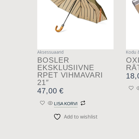
Aksessuaarid
Kodu &
BOSLER
OX
EKSKLUSIIVNE
RÄ
RPET VIHMAVARI
18
21″
47,00
€
LISA KORVI
Add to wishlist