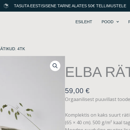
TASUTA EESTISISENE TARNE ALATES 50€ TELLIMUSTELE
ESILEHT
POOD
RÄTIKUD. 4TK
ELBA RÄ
59,00
€
Orgaanilisest puuvillast toode
Komplektis on kaks suurt räti
(65 × 40 cm). 500 g/m² kaal 