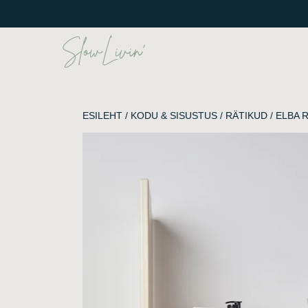
Skip
to
content
ESILEHT
/
KODU & SISUSTUS
/
RÄTIKUD
/ ELBA 