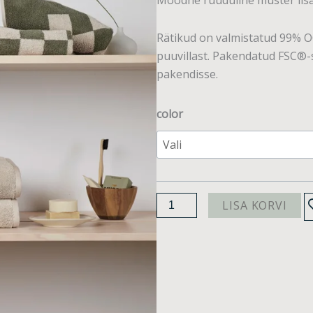
Moodne ruuduline muster lisa
Rätikud on valmistatud 99% OC
puuvillast. Pakendatud FSC®-s
pakendisse.
Elba
color
rätikud.
4tk
kogus
LISA KORVI