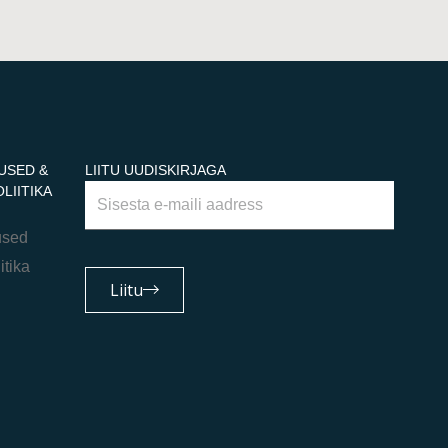
USED &
LIITU UUDISKIRJAGA
LIITIKA
Email
used
itika
Liitu