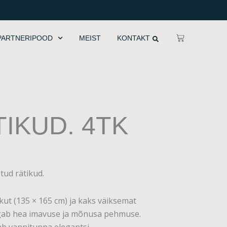
CART
PARTNERIPOOD
MEIST
KONTAKT
TIKUD. 4TK
tud rätikud.
kut (135 × 165 cm) ja kaks väiksemat
tagab hea imavuse ja mõnusa pehmuse.