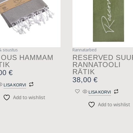
 sisustus
Rannatarbed
IOUS HAMMAM
RESERVED SUU
TIK
RANNATOOLI
RÄTIK
,00
€
38,00
€
LISA KORVI
LISA KORVI
Add to wishlist
Add to wishlist