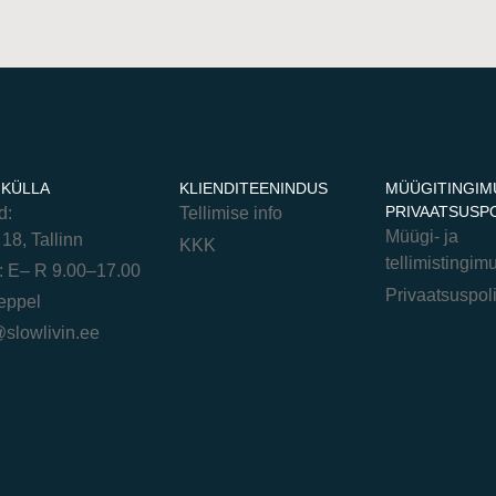
 KÜLLA
KLIENDITEENINDUS
MÜÜGITINGIM
PRIVAATSUSPO
d:
Tellimise info
Müügi- ja
18, Tallinn
KKK
tellimistingim
: E– R 9.00–17.00
Privaatsuspoli
eppel
@slowlivin.ee