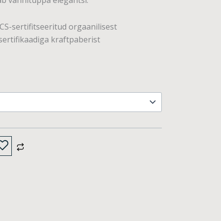
b vannituppa elegantsi.
S-sertifitseeritud orgaanilisest
ertifikaadiga kraftpaberist