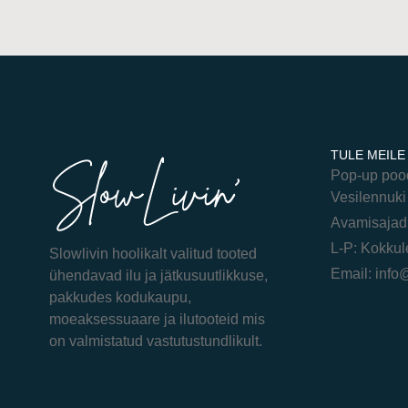
TULE MEILE
Pop-up poo
Vesilennuki 
Avamisajad
L-P: Kokkul
Slowlivin hoolikalt valitud tooted
Email: info
ühendavad ilu ja jätkusuutlikkuse,
pakkudes kodukaupu,
moeaksessuaare ja ilutooteid mis
on valmistatud vastutustundlikult.