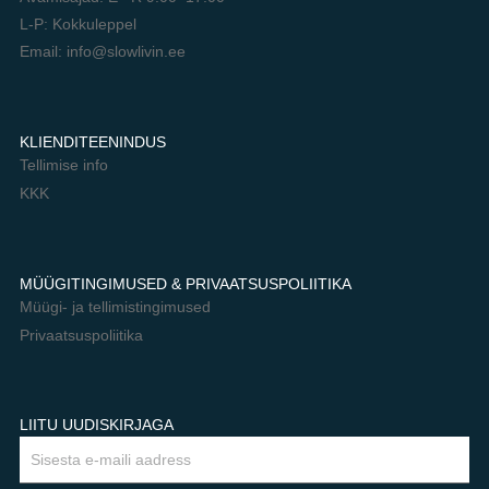
L-P: Kokkuleppel
Email: info@slowlivin.ee
KLIENDITEENINDUS
Tellimise info
KKK
MÜÜGITINGIMUSED & PRIVAATSUSPOLIITIKA
Müügi- ja tellimistingimused
Privaatsuspoliitika
LIITU UUDISKIRJAGA
Email