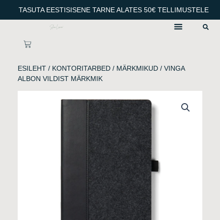
Skip
TASUTA EESTISISENE TARNE ALATES 50€ TELLIMUSTELE
to
content
CART
ESILEHT
/
KONTORITARBED
/
MÄRKMIKUD
/ VINGA
ALBON VILDIST MÄRKMIK