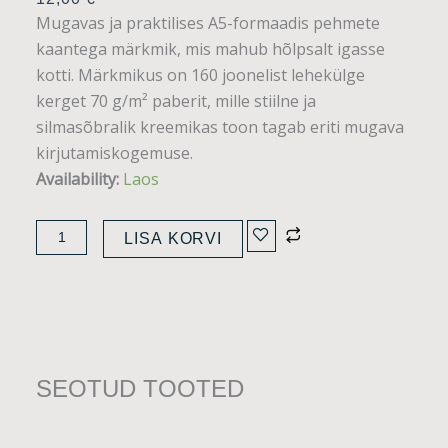
Mugavas ja praktilises A5-formaadis pehmete
kaantega märkmik, mis mahub hõlpsalt igasse
kotti. Märkmikus on 160 joonelist lehekülge
kerget 70 g/m² paberit, mille stiilne ja
silmasõbralik kreemikas toon tagab eriti mugava
kirjutamiskogemuse.
Vinga
Availability:
Laos
Albon
vildist
LISA KORVI
märkmik
kogus
SEOTUD TOOTED