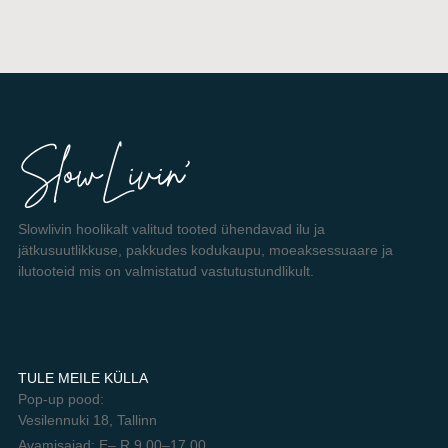
Slowlivin hoolikalt valitud tooted ühendavad ilu ja
jätkusuutlikkuse, pakkudes kodukaupu, moeaksessuaare ja
ilutooteid mis on valmistatud vastutustundlikult.
TULE MEILE KÜLLA
Pop-up pood:
Vesilennuki 18, Tallinn
Avamisajad: E– R 9.00–17.00