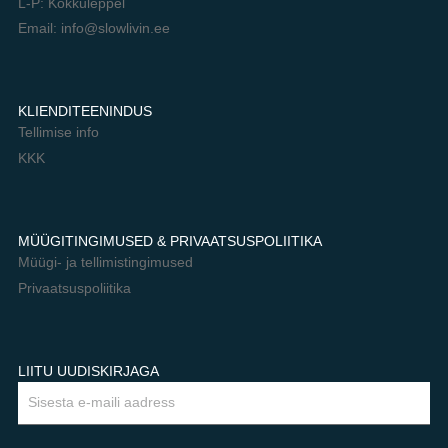
L-P: Kokkuleppel
Email: info@slowlivin.ee
KLIENDITEENINDUS
Tellimise info
KKK
MÜÜGITINGIMUSED & PRIVAATSUSPOLIITIKA
Müügi- ja tellimistingimused
Privaatsuspoliitika
LIITU UUDISKIRJAGA
Email