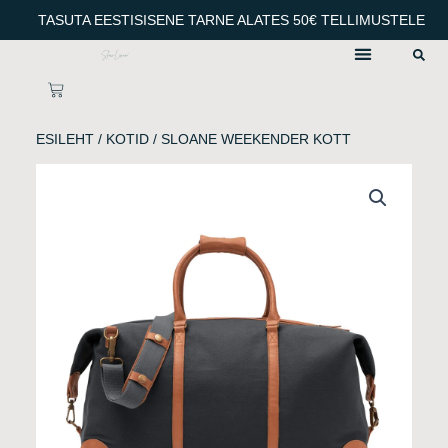
Skip
TASUTA EESTISISENE TARNE ALATES 50€ TELLIMUSTELE
to
content
CART
ESILEHT
/
KOTID
/ SLOANE WEEKENDER KOTT