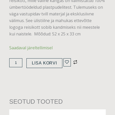
reisikott, mille väline kangas on valmistatud 100%
ümbertöödeldud plastpudelitest. Tulemuseks on
väga vastupidav tvill materjal ja eksklusiivne
välimus. See ülistiilne ja mahukas ettevõtte
logoga reisikott sobib kandmiseks nii meestele
kui naistele. Mõõdud: 52 x 25 x 33 cm
Sloane
Saadaval järeltellimisel
weekender
kott
LISA KORVI
kogus
SEOTUD TOOTED