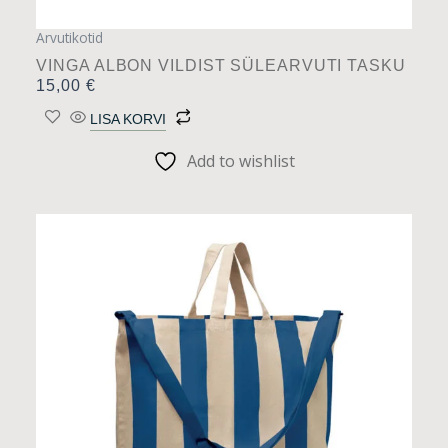
Arvutikotid
VINGA ALBON VILDIST SÜLEARVUTI TASKU
15,00
€
LISA KORVI
Add to wishlist
Sellel
tootel
on
mitu
varianti.
Valikuid
saab
teha
tootelehel.