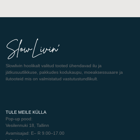
Slowlivin hoolikalt valitud tooted ühendavad ilu ja
jätkusuutlikkuse, pakkudes kodukaupu, moeaksessuaare ja
ilutooteid mis on valmistatud vastutustundlikult.
TULE MEILE KÜLLA
Pop-up pood:
Vesilennuki 18, Tallinn
Avamisajad: E– R 9.00–17.00