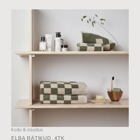
Sellel
tootel
on
mitu
varianti.
Valikuid
saab
teha
tootelehel.
Kodu & sisustus
ELBA RÄTIKUD. 4TK