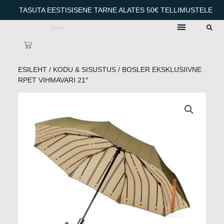
Skip
TASUTA EESTISISENE TARNE ALATES 50€ TELLIMUSTELE
to
content
CART
ESILEHT
/
KODU & SISUSTUS
/ BOSLER EKSKLUSIIVNE
RPET VIHMAVARI 21″