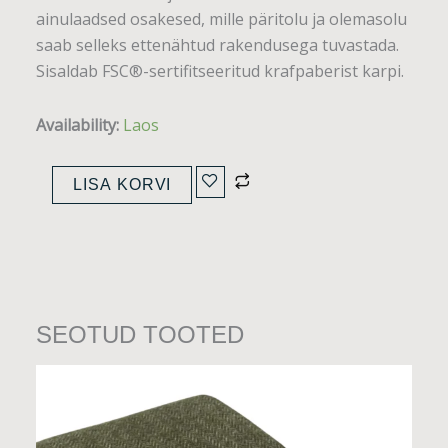
ainulaadsed osakesed, mille päritolu ja olemasolu
saab selleks ettenähtud rakendusega tuvastada.
Sisaldab FSC®-sertifitseeritud krafpaberist karpi.
Bosler
Availability:
Laos
eksklusiivne
RPET
LISA KORVI
vihmavari
21″
kogus
SEOTUD TOOTED