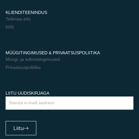
KLIENDITEENINDUS
Tellimise info
KKK
MÜÜGITINGIMUSED & PRIVAATSUSPOLIITIKA
Müügi- ja tellimistingimused
Privaatsuspoliitika
LIITU UUDISKIRJAGA
Email
Liitu