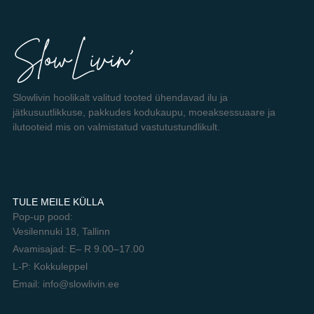
Slowlivin hoolikalt valitud tooted ühendavad ilu ja
jätkusuutlikkuse, pakkudes kodukaupu, moeaksessuaare ja
ilutooteid mis on valmistatud vastutustundlikult.
TULE MEILE KÜLLA
Pop-up pood:
Vesilennuki 18, Tallinn
Avamisajad: E– R 9.00–17.00
L-P: Kokkuleppel
Email: info@slowlivin.ee