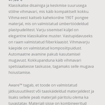
Klassikalise disainiga ja keskmise suurusega
stiilne vihmavari, mis käib kompaktselt kokku.
Vihma eest kaitseb kahekordne 190T pongee
materjal, mis on valmistatud ümbertöödeldud
plastpudelitest. Varju sisemisel küljel on
elegantne klassikaline muster. Vastupidavuseks
on raam valmistatud fiiberklaasist. Vihmavarju
käepide on valmistatud komposiitpuidust.
Automaatne avamine pakub kasutamisel
mugavust. Kokkupanduna käib vihmavari
spetsiaalsesse taskusse, tagamaks selle mugava
hoiustamise.
Aware™ tagab, et toode on valmistatud
jätkusuutlikest või taaskäideldud materjalidest ja
lisaks sellele peab materjali päritolu olema ka
tuvastatav. Materjali sisse on kombineeritud