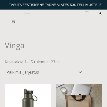
Skip
TASUTA EESTISISENE TARNE ALATES 50€ TELLIMUSTELE
to
content
CART
Vinga
Kuvatakse 1–15 tulemust 23-st