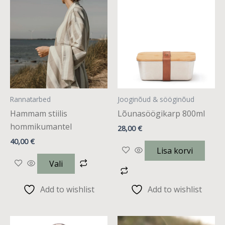
tootel
on
mitu
varianti.
Valikuid
saab
teha
Rannatarbed
Jooginõud & sööginõud
tootelehel.
Hammam stiilis
Lõunasöögikarp 800ml
hommikumantel
28,00
€
40,00
€
Lisa korvi
Vali
Add to wishlist
Add to wishlist