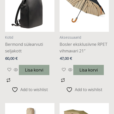
Kotid
Aksessuaarid
Bermond sülearvuti
Bosler eksklusiivne RPET
seljakott
vihmavari 21″
60,00
€
47,00
€
Lisa korvi
Lisa korvi
Add to wishlist
Add to wishlist