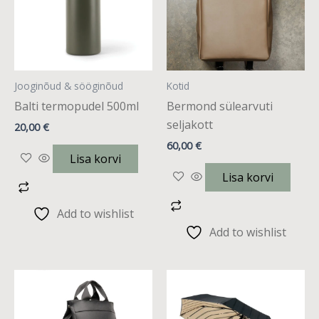
Jooginõud & sööginõud
Kotid
Balti termopudel 500ml
Bermond sülearvuti
seljakott
20,00
€
60,00
€
Lisa korvi
Lisa korvi
Add to wishlist
Add to wishlist