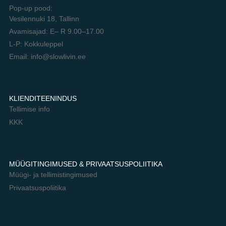
Pop-up pood:
Vesilennuki 18, Tallinn
Avamisajad: E– R 9.00–17.00
L-P: Kokkuleppel
Email: info@slowlivin.ee
KLIENDITEENINDUS
Tellimise info
KKK
MÜÜGITINGIMUSED & PRIVAATSUSPOLIITIKA
Müügi- ja tellimistingimused
Privaatsuspoliitika