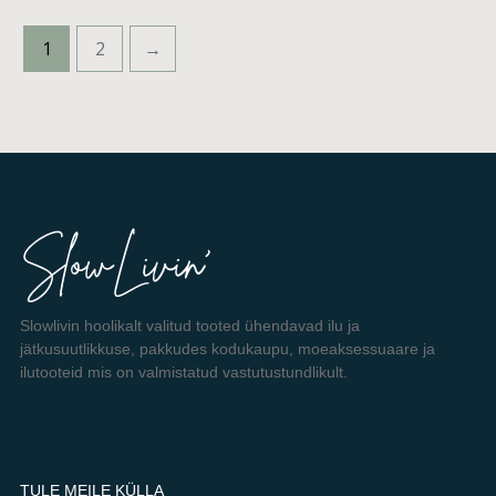
1
2
→
Slowlivin hoolikalt valitud tooted ühendavad ilu ja
jätkusuutlikkuse, pakkudes kodukaupu, moeaksessuaare ja
ilutooteid mis on valmistatud vastutustundlikult.
TULE MEILE KÜLLA