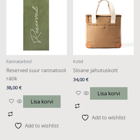
Rannatarbed
Kotid
Reserved suur rannatooli
Sloane jahutuskott
rätik
34,00
€
38,00
€
Lisa korvi
Lisa korvi
Add to wishlist
Add to wishlist