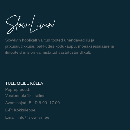
Slowlivin hoolikalt valitud tooted ühendavad ilu ja
jätkusuutlikkuse, pakkudes kodukaupu, moeaksessuaare ja
ilutooteid mis on valmistatud vastutustundlikult.
TULE MEILE KÜLLA
Pop-up pood:
Vesilennuki 18, Tallinn
Avamisajad: E– R 9.00–17.00
L-P: Kokkuleppel
Email: info@slowlivin.ee