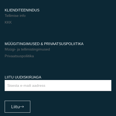
KLIENDITEENINDUS
Tellimise info
KKK
MÜÜGITINGIMUSED & PRIVAATSUSPOLIITIKA
Müügi- ja tellimistingimused
Privaatsuspoliitika
LIITU UUDISKIRJAGA
Email
Liitu