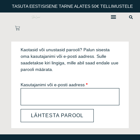
Skip
TASUTA EESTISISENE TARNE ALATES 50€ TELLIMUSTELE
to
content
CART
Nõutud
Kaotasid või unustasid parooli? Palun sisesta
oma kasutajanimi või e-posti aadress. Sulle
saadetakse kiri lingiga, mille abil saad endale uue
parooli määrata.
Kasutajanimi või e-posti aadress
*
LÄHTESTA PAROOL